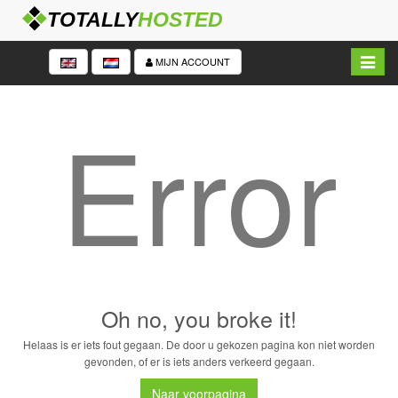
Navigat
MIJN ACCOUNT
in/uitk
Error
Oh no, you broke it!
Helaas is er iets fout gegaan. De door u gekozen pagina kon niet worden
gevonden, of er is iets anders verkeerd gegaan.
Naar voorpagina