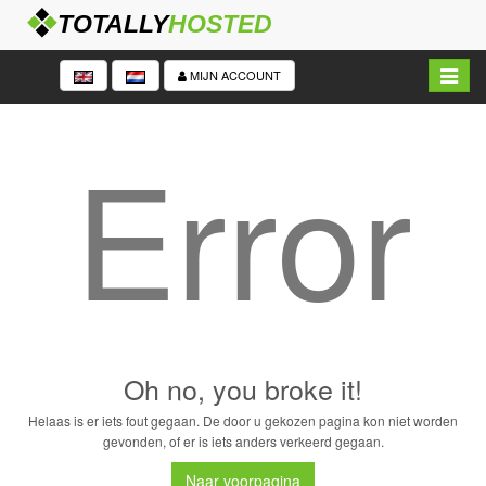
Navigat
MIJN ACCOUNT
in/uitk
Error
Oh no, you broke it!
Helaas is er iets fout gegaan. De door u gekozen pagina kon niet worden
gevonden, of er is iets anders verkeerd gegaan.
Naar voorpagina