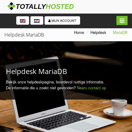
Navigat
MIJN ACCOUNT
in/uitk
Home
Helpdesk
MariaDB
Helpdesk MariaDB
Helpdesk MariaDB
Bekijk onze helpdeskpagina, boordevol nuttige informatie.
De informatie die u zoekt niet gevonden?
Neem contact op