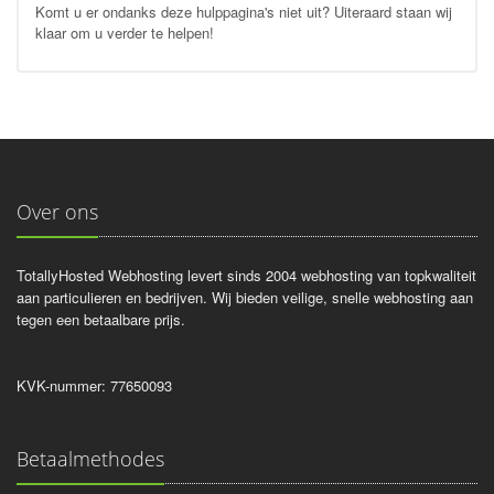
Komt u er ondanks deze hulppagina's niet uit? Uiteraard staan wij
klaar om u verder te helpen!
Over ons
TotallyHosted Webhosting levert sinds 2004 webhosting van topkwaliteit
aan particulieren en bedrijven. Wij bieden veilige, snelle webhosting aan
tegen een betaalbare prijs.
KVK-nummer: 77650093
Betaalmethodes