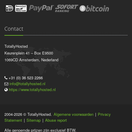
Contact
TotallyHosted
Keurenplein 41 – Box E9500
1069CD
Amsterdam
, Nederland
+31 (0) 36 523 2266
info@totallyhosted.nl
https://www.totallyhosted.nl
2004-2026 © TotallyHosted.
Algemene voorwaarden
|
Privacy
Statement
|
Sitemap
|
Abuse report
Alle genoemde prijzen zijn exclusief BTW.