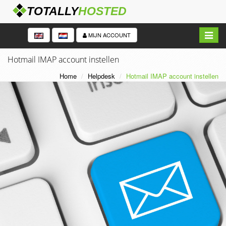
Navigat
MIJN ACCOUNT
in/uitk
Hotmail IMAP account instellen
Home
Helpdesk
Hotmail IMAP account instellen