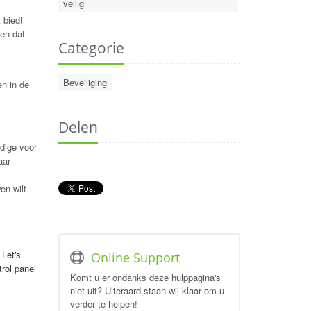
veilig
 biedt
en dat
Categorie
Beveiliging
en in de
Delen
udige voor
aar
en wilt
 Let's
Online Support
trol panel
Komt u er ondanks deze hulppagina's
niet uit? Uiteraard staan wij klaar om u
verder te helpen!