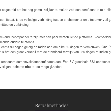
t
opgesteld om het nog gemakkelijker te maken zelf een certificaat in te stell
-certificaat, is de volledige verbinding tussen sitebezoeker en siteserver veilig
itteerde verbinding.
bekend incompatibel te zijn met een paar verschillende platforms. Voorbeelde
illende oudere telefoons.
jn slechts 90 dagen geldig en raden aan om elke 60 dagen te vernieuwen. Ons P
er is het een groot verschil met de standaard termijn van 365 dagen of indien 
en standaard domeinvalidatiecertificaten aan. Een EV-groenbalk SSL-certificaat
veiligen, behoren
niet
tot de mogelijkheden.
Betaalmethodes