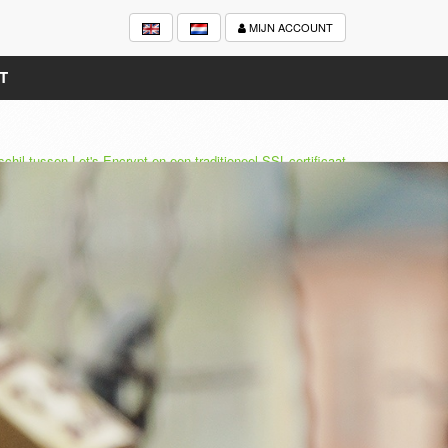
MIJN ACCOUNT
T
schil tussen Let's Encrypt en een traditioneel SSL-certificaat