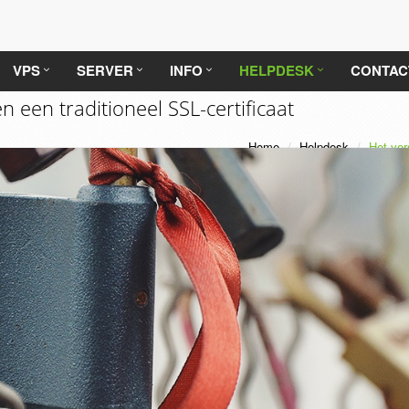
VPS
SERVER
INFO
HELPDESK
CONTAC
en een traditioneel SSL-certificaat
Home
Helpdesk
Het ver