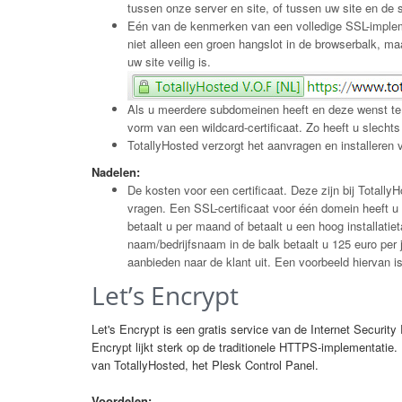
tussen onze server en site, of tussen uw site en de 
Eén van de kenmerken van een volledige SSL-implemen
niet alleen een groen hangslot in de browserbalk, 
uw site veilig is.
Als u meerdere subdomeinen heeft en deze wenst te be
vorm van een ​​wildcard-certificaat. Zo heeft u slecht
TotallyHosted verzorgt het aanvragen en installeren v
Nadelen:
De kosten voor een certificaat. Deze zijn bij TotallyH
vragen. Een SSL-certificaat voor één domein heeft u 
betaalt u per maand of betaalt u een hoog installatiet
naam/bedrijfsnaam in de balk betaalt u 125 euro per j
aanbieden naar de klant uit. Een voorbeeld hiervan i
Let’s Encrypt
Let's Encrypt is een gratis service van de Internet Securit
Encrypt lijkt sterk op de traditionele HTTPS-implementatie. 
van TotallyHosted, het Plesk Control Panel.
Voordelen: