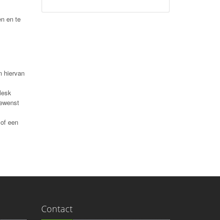
en en te
,
n hiervan
lesk
gewenst
 of een
Contact