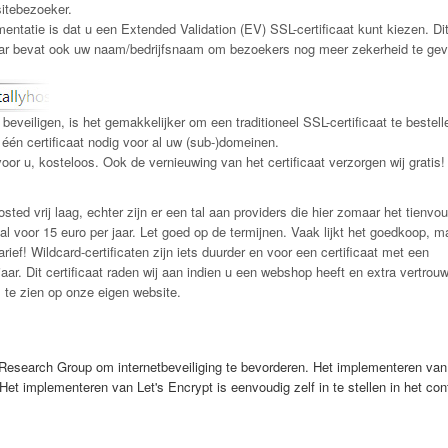
sitebezoeker.
tatie is dat u een Extended Validation (EV) SSL-certificaat kunt kiezen. Dit
maar bevat ook uw naam/bedrijfsnaam om bezoekers nog meer zekerheid te gev
veiligen, is het gemakkelijker om een traditioneel SSL-certificaat te bestell
s één certificaat nodig voor al uw (sub-)domeinen.
oor u, kosteloos. Ook de vernieuwing van het certificaat verzorgen wij gratis!
osted vrij laag, echter zijn er een tal aan providers die hier zomaar het tienvo
al voor 15 euro per jaar. Let goed op de termijnen. Vaak lijkt het goedkoop, m
arief! Wildcard-certificaten zijn iets duurder en voor een certificaat met een
aar. Dit certificaat raden wij aan indien u een webshop heeft en extra vertrouw
s te zien op onze eigen website.
y Research Group om internetbeveiliging te bevorderen. Het implementeren van
Het implementeren van Let's Encrypt is eenvoudig zelf in te stellen in het con