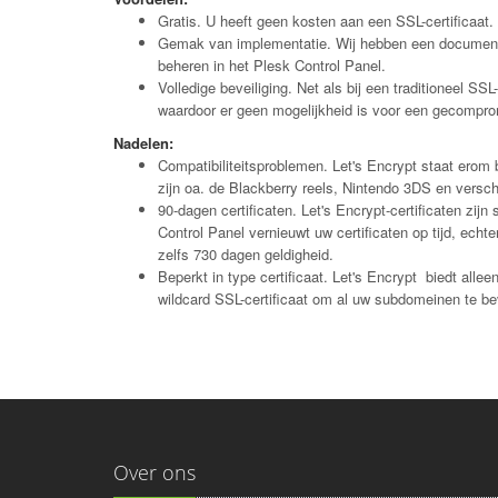
Gratis. U heeft geen kosten aan een SSL-certificaat.
Gemak van implementatie. Wij hebben
een documen
beheren in het Plesk Control Panel.
Volledige beveiliging. Net als bij een traditioneel SSL
waardoor er geen mogelijkheid is voor een gecomprom
Nadelen:
Compatibiliteitsproblemen. Let's Encrypt staat erom 
zijn oa. de Blackberry reels, Nintendo 3DS en versch
90-dagen certificaten. Let's Encrypt-certificaten zi
Control Panel vernieuwt uw certificaten op tijd, echt
zelfs 730 dagen geldigheid.
Beperkt in type certificaat. Let's Encrypt biedt alle
wildcard SSL-certificaat om al uw subdomeinen te be
Over ons